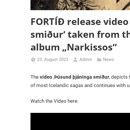
FORTÍÐ release video
smiður‘ taken from 
album „Narkissos“
23. August 2023
Admin
News
The
video
‚
Þúsund þjáninga smiður
‚ depicts 
of most Icelandic sagas and continues with usu
Watch the Video here: