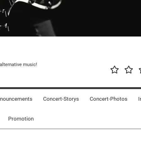
alternative music!
News
New
T
Music
Releas
nnouncements
Concert-Storys
Concert-Photos
I
Promotion