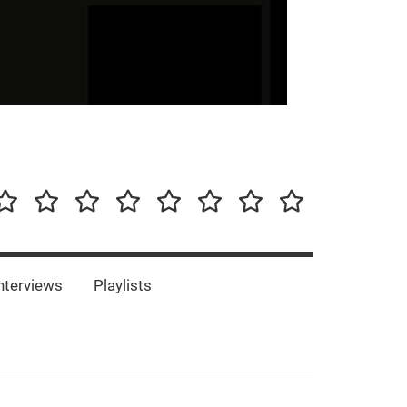
our-
Concert-
Concert-
Interviews
Playlists
Interesting
Impressum/DSGVO
Promotion
Announcements
Storys
Photos
Bands
es
nterviews
Playlists