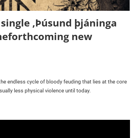
 single ‚Þúsund þjáninga
theforthcoming new
the endless cycle of bloody feuding that lies at the core
ally less physical violence until today.