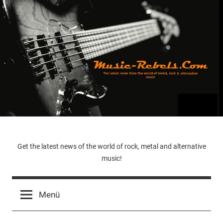
Zum
Inhalt
springen
Music-
Get the latest news of the world of rock, metal and alternative
music!
Rebels.Com
Menü