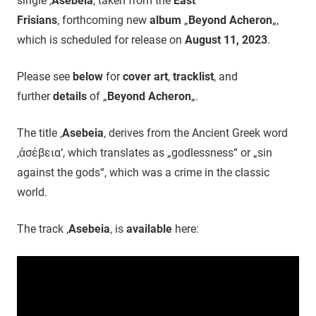
single ‚
Asebeia
‚ taken from the
East
Frisians
‚ forthcoming new
album
„
Beyond Acheron
„,
which is scheduled for release on
August 11, 2023
.
Please see
below
for
cover art
,
tracklist
, and
further
details
of „
Beyond Acheron
„.
The title ‚
Asebeia
‚ derives from the Ancient Greek word
‚ἀσέβεια‘, which translates as „godlessness“ or „sin
against the gods“, which was a crime in the classic
world.
The track ‚
Asebeia
‚ is
available
here: