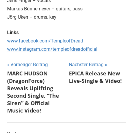
Jens Finger – vocals
Markus Bünnemeyer – guitars, bass
Jörg Uken – drums, key
Links
www.facebook.com/TempleofDread
www.instagram.com/templeofdreadofficial
Beitragsnavigation
Vorheriger Beitrag
Nächster Beitrag
MARC HUDSON
EPICA Release New
(DragonForce)
Live-Single & Video!
Reveals Uplifting
Second Single, “The
Siren” & Official
Music Video!