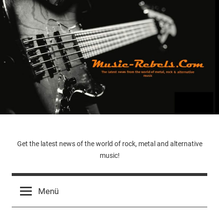
Zum
Inhalt
springen
Music-
Get the latest news of the world of rock, metal and alternative
music!
Rebels.Com
Menü