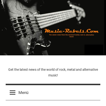
Zum
Inhalt
springen
Music-
Get the latest news of the world of rock, metal and alternative
music!
Rebels.Com
Menü