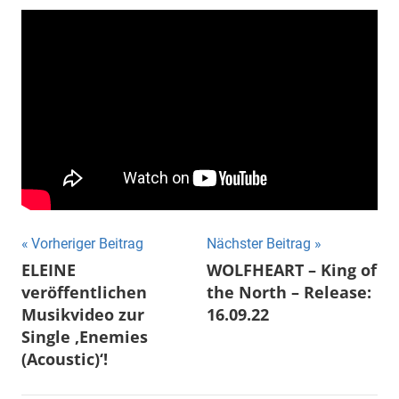
Beitragsnavigation
Vorheriger Beitrag
Nächster Beitrag
ELEINE
WOLFHEART – King of
veröffentlichen
the North – Release:
Musikvideo zur
16.09.22
Single ‚Enemies
(Acoustic)‘!