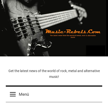
Zum
Inhalt
springen
Music-
Get the latest news of the world of rock, metal and alternative
music!
Rebels.Com
Menü