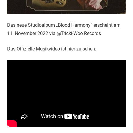
Das neue Studioalbum „Blood Harmony“ erscheint am
11. November 2022 via @Tricki-Woo Records
Das Offizielle Musikvideo ist hier zu sehen: