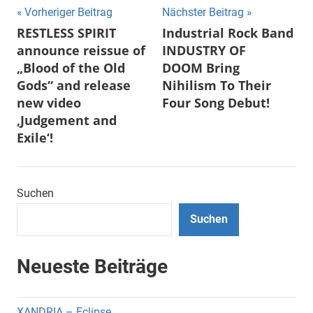
Beitragsnavigation
Vorheriger Beitrag
Nächster Beitrag
RESTLESS SPIRIT
Industrial Rock Band
announce reissue of
INDUSTRY OF
„Blood of the Old
DOOM Bring
Gods“ and release
Nihilism To Their
new video
Four Song Debut!
‚Judgement and
Exile‘!
Suchen
Suchen
Neueste Beiträge
XANDRIA – Eclipse