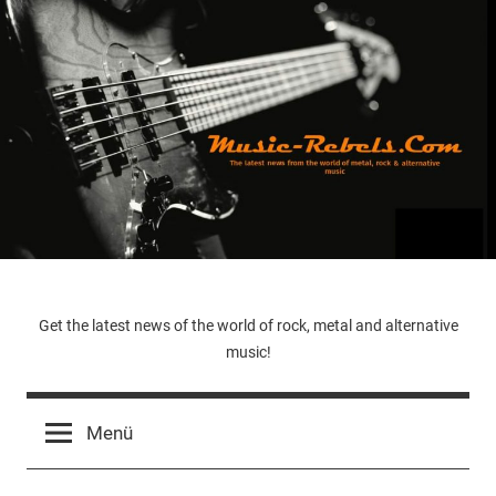
Zum
Inhalt
springen
Music-
Get the latest news of the world of rock, metal and alternative
music!
Rebels.Com
Menü