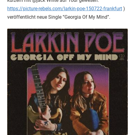
kurzem mit @jack White auf Tour gewesen:
https://picture-rebels.com/larkin-poe-150722-frankfurt
)
veröffentlicht neue Single “Georgia Of My Mind”.