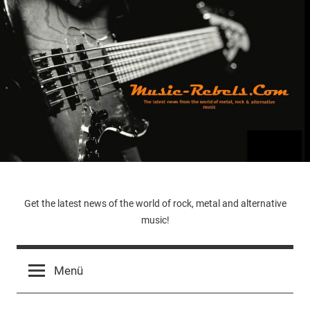
Zum
Inhalt
springen
Music-
Get the latest news of the world of rock, metal and alternative
music!
Rebels.Com
Menü