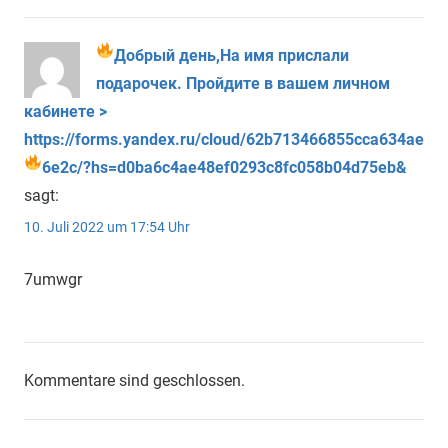
Добрый день,На имя прислали
подарочек. Пройдите в вашем личном
кабинете >
https://forms.yandex.ru/cloud/62b713466855cca634ae
6e2c/?hs=d0ba6c4ae48ef0293c8fc058b04d75eb&
sagt:
10. Juli 2022 um 17:54 Uhr
7umwgr
Kommentare sind geschlossen.