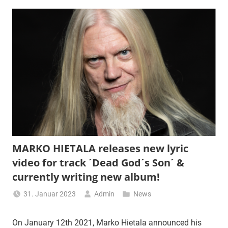
MARKO HIETALA releases new lyric
video for track ´Dead God´s Son´ &
currently writing new album!
31. Januar 2023
Admin
News
On January 12th 2021, Marko Hietala announced his