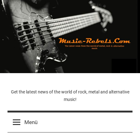
Zum
Inhalt
springen
Music-
Get the latest news of the world of rock, metal and alternative
music!
Rebels.Com
Menü