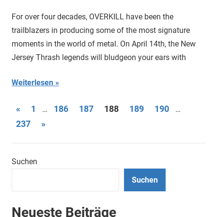
For over four decades, OVERKILL have been the
trailblazers in producing some of the most signature
moments in the world of metal. On April 14th, the New
Jersey Thrash legends will bludgeon your ears with
Weiterlesen
Seitennummerierung
Vorherige
«
1
186
187
188
189
190
…
…
Beiträge
Nächste
237
»
der
Beiträge
Beiträge
Suchen
Suchen
Neueste Beiträge