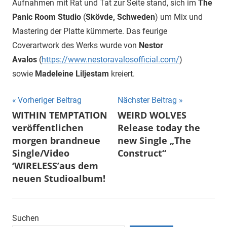
Aufnahmen mit Rat und Tat zur Seite stand, sich im
The
Panic Room Studio
(
Skövde, Schweden
) um Mix und
Mastering der Platte kümmerte. Das feurige
Coverartwork des Werks wurde von
Nestor
Avalos
(
https://www.nestoravalosofficial.com/
)
sowie
Madeleine Liljestam
kreiert.
Beitragsnavigation
Vorheriger Beitrag
Nächster Beitrag
WITHIN TEMPTATION
WEIRD WOLVES
veröffentlichen
Release today the
morgen brandneue
new Single „The
Single/Video
Construct“
‘WIRELESS’aus dem
neuen Studioalbum!
Suchen