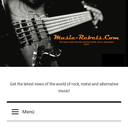
Zum
Inhalt
springen
Music-
Get the latest news of the world of rock, metal and alternative
music!
Rebels.Com
Menü