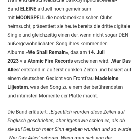
Während die schwedische Dark-Symphonic-Metal-
Band
ELEINE
aktuell noch gemeinsam
mit
MOONSPELL
die nordamerikanischen Clubs
heimsucht, präsentiert sie heute bereits die dritte digitale
Single und gleichzeitig einen der, wenn nicht sogar DEN
außergewöhnlichsten Song ihres kommenden
Albums
»We Shall Remain«
, das am
14. Juli
2023
via
Atomic Fire Records
erscheinen wird.
‚War Das
Alles‘
entstand in äußerst dunklen Zeiten und basiert auf
einem deutschen Gedicht von Frontfrau
Madeleine
Liljestam
, was den Song zu einem der berührendsten
und intimsten Momente der Platte macht.
Die Band erläutert:
„Eigentlich wurden diese Zeilen auf
Englisch geschrieben, aber irgendwie schien es, als ob
sie auf Deutsch mehr Sinn ergeben würden und so wurde
‚War Das Alles‘ geboren. Wenn man sich von der