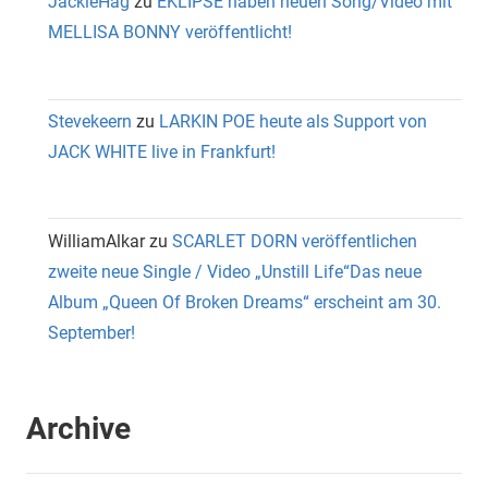
JackieHag
zu
EKLIPSE haben neuen Song/Video mit
MELLISA BONNY veröffentlicht!
Stevekeern
zu
LARKIN POE heute als Support von
JACK WHITE live in Frankfurt!
WilliamAlkar
zu
SCARLET DORN veröffentlichen
zweite neue Single / Video „Unstill Life“Das neue
Album „Queen Of Broken Dreams“ erscheint am 30.
September!
Archive