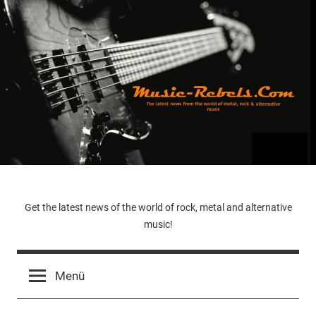
Zum
Inhalt
springen
Music-
Get the latest news of the world of rock, metal and alternative
music!
Rebels.Com
Menü