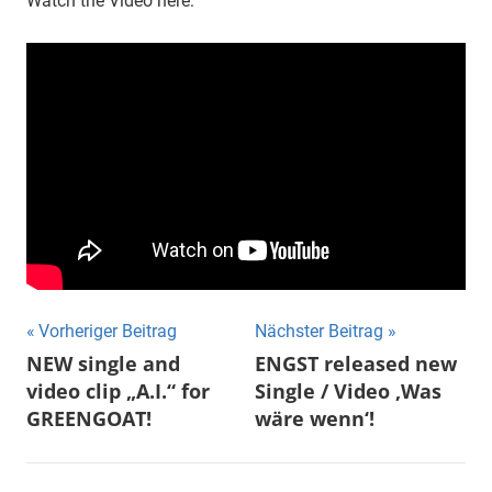
Watch the Video here:
Beitragsnavigation
Vorheriger Beitrag
Nächster Beitrag
NEW single and
ENGST released new
video clip „A.I.“ for
Single / Video ‚Was
GREENGOAT!
wäre wenn‘!