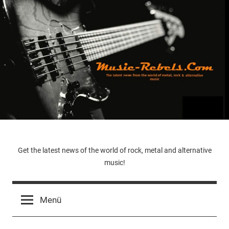
Zum
Inhalt
springen
Music-
Get the latest news of the world of rock, metal and alternative
music!
Rebels.Com
Menü