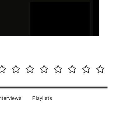
our-
Concert-
Concert-
Interviews
Playlists
Interesting
Impressum/DSGVO
Promotion
Announcements
Storys
Photos
Bands
es
nterviews
Playlists