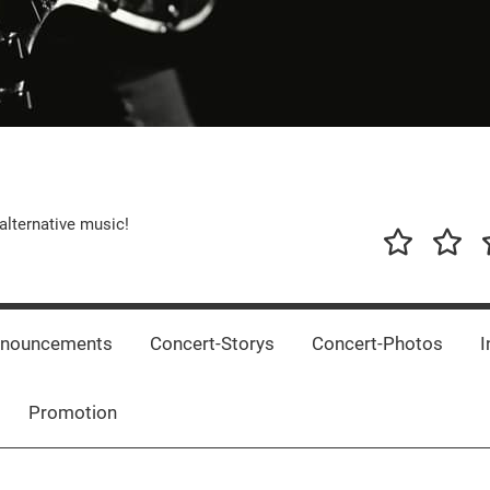
alternative music!
News
New
T
Music
Releas
nnouncements
Concert-Storys
Concert-Photos
I
Promotion