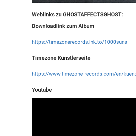
Weblinks zu
GHOST
AFFECTS
GHOST
:
Downloadlink zum Album
https://timezonerecords.lnk.to/1000suns
Timezone Künstlerseite
https://www.timezone-records.com/en/kuenst
Youtube