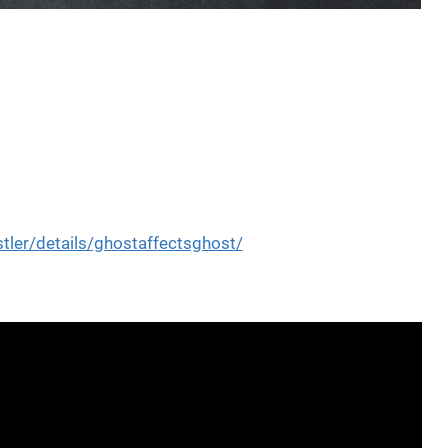
ler/details/ghostaffectsghost/