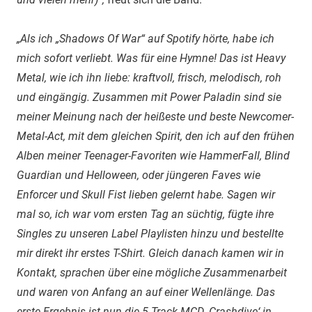
„Als ich „Shadows Of War“ auf Spotify hörte, habe ich
mich sofort verliebt. Was für eine Hymne! Das ist Heavy
Metal, wie ich ihn liebe: kraftvoll, frisch, melodisch, roh
und eingängig. Zusammen mit Power Paladin sind sie
meiner Meinung nach der heißeste und beste Newcomer-
Metal-Act, mit dem gleichen Spirit, den ich auf den frühen
Alben meiner Teenager-Favoriten wie HammerFall, Blind
Guardian und Helloween, oder jüngeren Faves wie
Enforcer und Skull Fist lieben gelernt habe. Sagen wir
mal so, ich war vom ersten Tag an süchtig, fügte ihre
Singles zu unseren Label Playlisten hinzu und bestellte
mir direkt ihr erstes T-Shirt. Gleich danach kamen wir in
Kontakt, sprachen über eine mögliche Zusammenarbeit
und waren von Anfang an auf einer Wellenlänge. Das
erste Ergebnis ist nun die 5-Track MCD ‚Crashdive‘ in