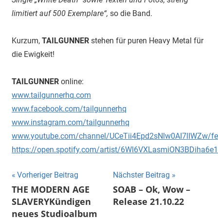
limitiert auf 500 Exemplare“,
so die Band.
Kurzum,
TAILGUNNER
stehen für puren Heavy Metal für
die Ewigkeit!
TAILGUNNER
online:
www.tailgunnerhq.com
www.facebook.com/tailgunnerhq
www.instagram.com/tailgunnerhq
www.youtube.com/channel/UCeTii4Epd2sNlw0AI7lIWZw/fe
https://open.spotify.com/artist/6Wl6VXLasmiON3BDiha6e1
Beitragsnavigation
Vorheriger Beitrag
Nächster Beitrag
THE MODERN AGE
SOAB – Ok, Wow –
SLAVERYKündigen
Release 21.10.22
neues Studioalbum