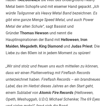
Metal beim Schopfe und mit eiserner Hand gepackt.
„Ich
würde Tailgunner als Heavy Metal Band bezeichnen. Es
gibt eine ganze Menge Speed Metal, und auch Power
Metal der alten Schule“,
sagt Bassist und
Gründer
Thomas Hewson
und nennt die
Hauptinspirationen der Band mit
Helloween
,
Iron
Maiden
,
Megadeth
,
King Diamond
und
Judas Priest
. Die
Liebe zu den 80ern ist in jedem Moment zu spüren!
„Wir sind stolz und freuen uns euch mitteilen zu können,
dass wir einen Plattenvertrag mit Fireflash Records
unterzeichnet haben. Fireflash Records – ein brandneues
Label, das im Herbst dieses Jahres an den Start geht,
einem Sublabel von
Atomic Fire Records
(Helloween,
Opeth, Meshuggah, U.D.O, Michael Schenker, The 69 Eyes
und vielen mehr)“,
freut sich die Band.