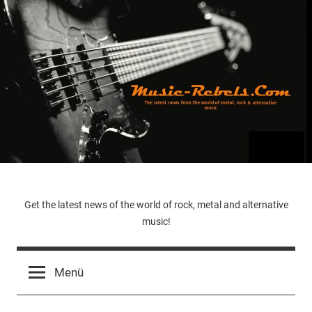
Zum
Inhalt
springen
Music-
Get the latest news of the world of rock, metal and alternative
music!
Rebels.Com
Menü