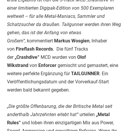
einer limitierten Digipak-Edition von 500 Exemplaren
weltweit – für alle Metal-Maniacs, Sammler und
Schatzsucher da draußen. Tailgunner werden ihren Weg
gehen, das ist der Anfang von etwas
Großem“,
kommentiert
Markus Wosgien
, Inhaber
von
Fireflash Records
. Die fünf Tracks
der
„Crashdive“
MCD wurden von
Olof
Wikstrand
von
Enforcer
gemischt und gemastert, eine
weitere perfekte Ergänzung für
TAILGUNNER
. Ein
Veröffentlichungsdatum und der Vorverkauf-Start
werden bald bekannt gegeben.
„Die größte Offenbarung, die der Britische Metal seit
anderthalb Jahrzehnten erlebt hat“
urteilen
„Metal
Rules“
und loben ihren einzigartigen Mix aus Power,
Speed, Aggression und gewaltigen Refrains. Wenn ihr