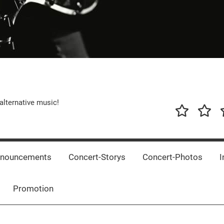
alternative music!
News
New
T
Music
Releas
nnouncements
Concert-Storys
Concert-Photos
I
Promotion