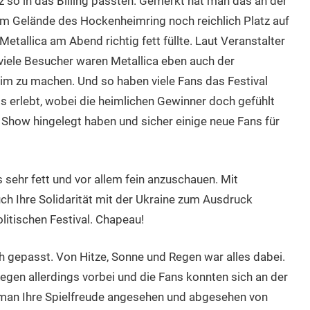
z so in das Billing passten. Gemerkt hat man das an der
m Gelände des Hockenheimring noch reichlich Platz auf
Metallica am Abend richtig fett füllte. Laut Veranstalter
 viele Besucher waren Metallica eben auch der
m zu machen. Und so haben viele Fans das Festival
s erlebt, wobei die heimlichen Gewinner doch gefühlt
 Show hingelegt haben und sicher einige neue Fans für
 sehr fett und vor allem fein anzuschauen. Mit
ch Ihre Solidarität mit der Ukraine zum Ausdruck
litischen Festival. Chapeau!
ch gepasst. Von Hitze, Sonne und Regen war alles dabei.
Regen allerdings vorbei und die Fans konnten sich an der
t man Ihre Spielfreude angesehen und abgesehen von