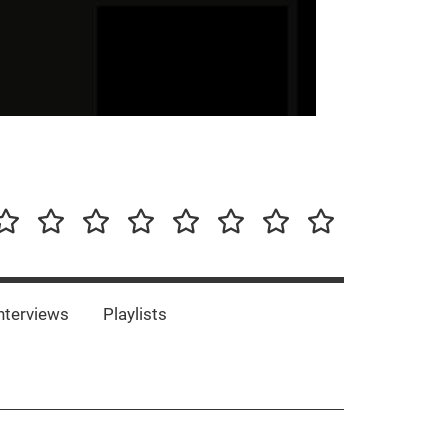
our-
Concert-
Concert-
Interviews
Playlists
Interesting
Impressum/DSGVO
Promotion
Announcements
Storys
Photos
Bands
es
nterviews
Playlists