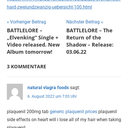
hard-zweiundzwanzig-uebersicht-100.html
Beitragsnavigation
Vorheriger Beitrag
Nächster Beitrag
BATTLELORE –
BATTLELORE – The
„Elvenking“ Single +
Return of the
Video released. New
Shadow – Release:
Album tomorrow!
03.06.22
3 KOMMENTARE
natural viagra foods
sagt:
6. August 2022 um 7:03 Uhr
plaquenil 200mg tab
generic plaquenil prices
plaquenil
side effects on heart will i lose all of my hair when taking
plaquenil