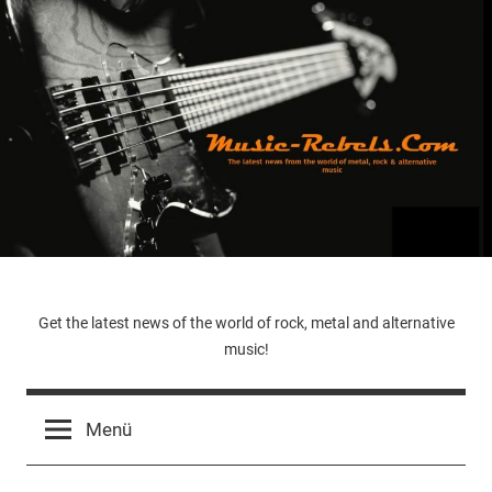
Zum
Inhalt
springen
Music-
Get the latest news of the world of rock, metal and alternative
music!
Rebels.Com
Menü