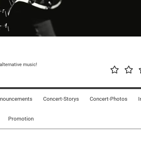
alternative music!
News
New
T
Music
Releas
nnouncements
Concert-Storys
Concert-Photos
I
Promotion