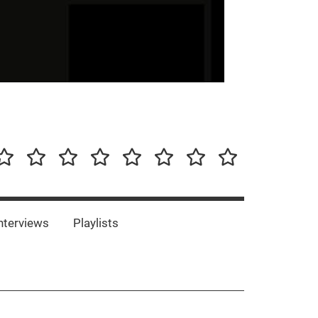
our-
Concert-
Concert-
Interviews
Playlists
Interesting
Impressum/DSGVO
Promotion
Announcements
Storys
Photos
Bands
es
nterviews
Playlists