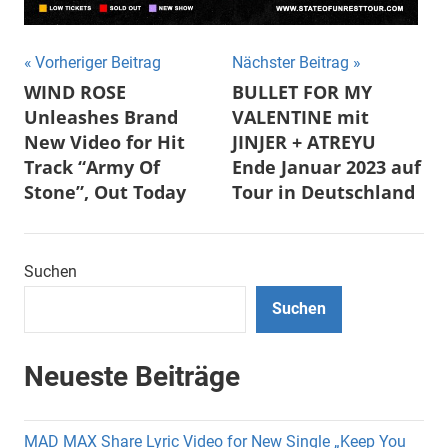
Beitragsnavigation
Vorheriger Beitrag
Nächster Beitrag
WIND ROSE
BULLET FOR MY
Unleashes Brand
VALENTINE mit
New Video for Hit
JINJER + ATREYU
Track “Army Of
Ende Januar 2023 auf
Stone”, Out Today
Tour in Deutschland
Suchen
Suchen
Neueste Beiträge
MAD MAX Share Lyric Video for New Single „Keep You