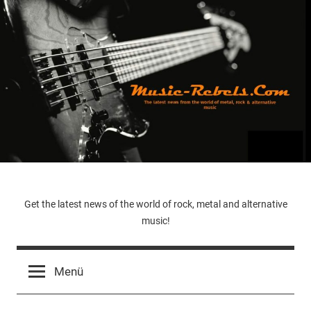
Zum
Inhalt
springen
Music-
Get the latest news of the world of rock, metal and alternative
music!
Rebels.Com
Menü