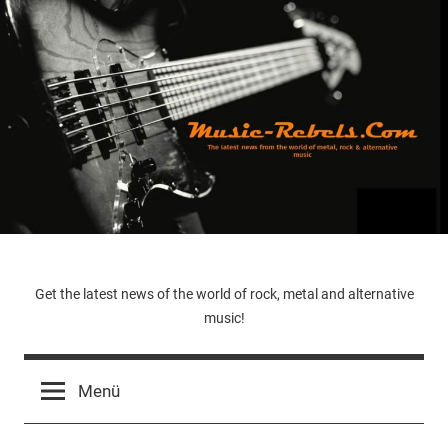
Zum
Inhalt
springen
Music-
Get the latest news of the world of rock, metal and alternative
music!
Rebels.Com
Menü