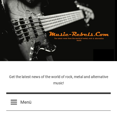
Zum
Inhalt
springen
Music-
Get the latest news of the world of rock, metal and alternative
music!
Rebels.Com
Menü