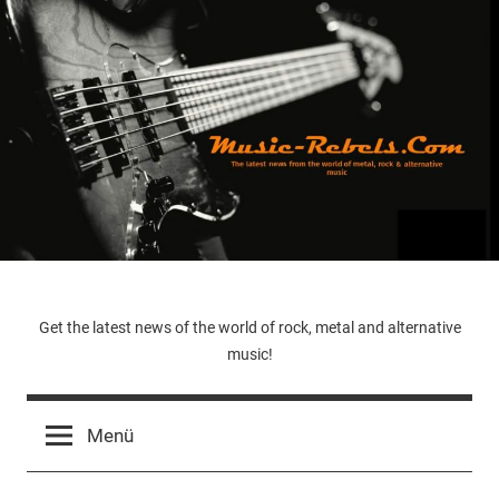
Zum
Inhalt
springen
Music-
Get the latest news of the world of rock, metal and alternative
music!
Rebels.Com
Menü