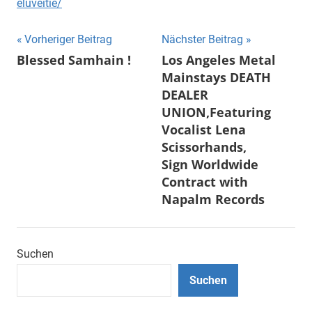
eluveitie/
Beitragsnavigation
Vorheriger Beitrag
Nächster Beitrag
Blessed Samhain !
Los Angeles Metal
Mainstays DEATH
DEALER
UNION,Featuring
Vocalist Lena
Scissorhands,
Sign Worldwide
Contract with
Napalm Records
Suchen
Suchen