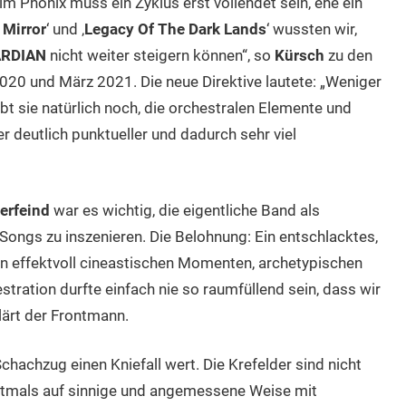
 Phönix muss ein Zyklus erst vollendet sein, ehe ein
Mirror
‘ und ‚
Legacy Of The Dark Lands
‘ wussten wir,
ARDIAN
nicht weiter steigern können“, so
Kürsch
zu den
0 und März 2021. Die neue Direktive lautete: „Weniger
bt sie natürlich noch, die orchestralen Elemente und
deutlich punktueller und dadurch sehr viel
erfeind
war es wichtig, die eigentliche Band als
ngs zu inszenieren. Die Belohnung: Ein entschlacktes,
n effektvoll cineastischen Momenten, archetypischen
tration durfte einfach nie so raumfüllend sein, dass wir
lärt der Frontmann.
hachzug einen Kniefall wert. Die Krefelder sind nicht
erstmals auf sinnige und angemessene Weise mit