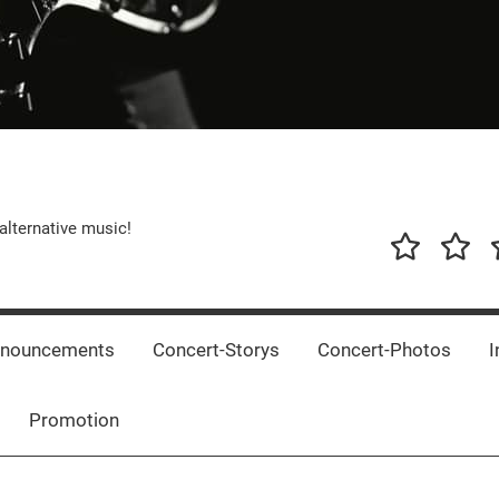
alternative music!
News
New
T
Music
Releas
nnouncements
Concert-Storys
Concert-Photos
I
Promotion