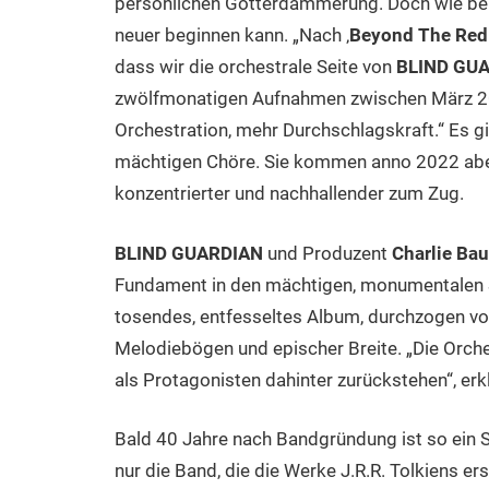
persönlichen Götterdämmerung. Doch wie beim
neuer beginnen kann. „Nach ‚
Beyond The Red 
dass wir die orchestrale Seite von
BLIND GU
zwölfmonatigen Aufnahmen zwischen März 202
Orchestration, mehr Durchschlagskraft.“ Es gi
mächtigen Chöre. Sie kommen anno 2022 aber 
konzentrierter und nachhallender zum Zug.
BLIND GUARDIAN
und Produzent
Charlie Bau
Fundament in den mächtigen, monumentalen So
tosendes, entfesseltes Album, durchzogen vo
Melodiebögen und epischer Breite. „Die Orches
als Protagonisten dahinter zurückstehen“, erk
Bald 40 Jahre nach Bandgründung ist so ein Sc
nur die Band, die die Werke J.R.R. Tolkiens 