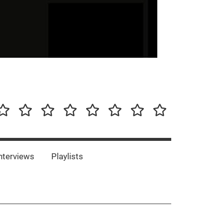
our-
Concert-
Concert-
Interviews
Playlists
Interesting
Impressum/DSGVO
Promotion
Announcements
Storys
Photos
Bands
es
nterviews
Playlists