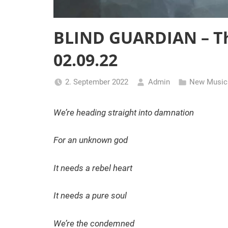
BLIND GUARDIAN – Th
02.09.22
2. September 2022
Admin
New Music
We’re heading straight into damnation
For an unknown god
It needs a rebel heart
It needs a pure soul
We’re the condemned