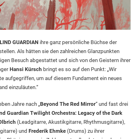
LIND GUARDIAN
ihre ganz persönliche Büchse der
tellen. Als hätten sie den zahlreichen Glanzpunkten
lligen Besuch abgestattet und sich von den Geistern ihrer
nger
Hansi Kürsch
bringt es so auf den Punkt: „Wir
hte aufgegriffen, um auf diesem Fundament ein neues
and einzuläuten.“
ieben Jahre nach „
Beyond The Red Mirror
“ und fast drei
ind Guardian Twilight Orchestra: Legacy of the Dark
Olbrich
(Leadgitarre, Akustikgitarre, Rhythmusgitarre),
gitarre) und
Frederik Ehmke
(Drums) zu ihrer