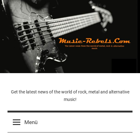
Zum
Inhalt
springen
Music-
Get the latest news of the world of rock, metal and alternative
music!
Rebels.Com
Menü