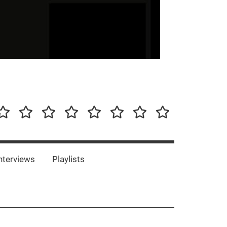
our-
Concert-
Concert-
Interviews
Playlists
Interesting
Impressum/DSGVO
Promotion
Announcements
Storys
Photos
Bands
es
nterviews
Playlists