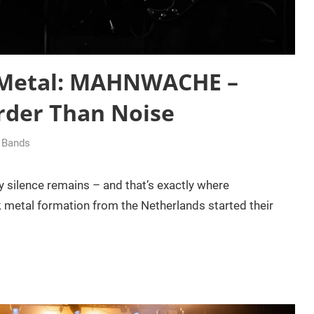
k Metal: MAHNWACHE –
rder Than Noise
g Bands
silence remains – and that’s exactly where
tal formation from the Netherlands started their