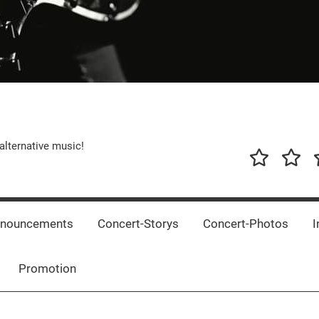
alternative music!
News
New
T
Music
Releas
nnouncements
Concert-Storys
Concert-Photos
I
Promotion