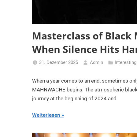
Masterclass of Blac
When Silence Hits Ha
31. Dezember 2025
Admin
Interestin
When a year comes to an end, sometimes only 
MAHNWACHE begins. The atmospheric black me
journey at the beginning of 2024 and
Weiterlesen