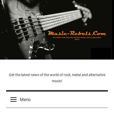
Zum
Inhalt
springen
Music-
Get the latest news of the world of rock, metal and alternative
music!
Rebels.Com
Menü