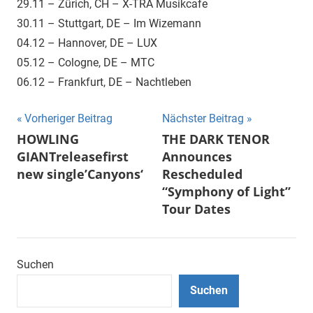
29.11 – Zürich, CH – X-TRA Musikcafe
30.11 – Stuttgart, DE – Im Wizemann
04.12 – Hannover, DE – LUX
05.12 – Cologne, DE – MTC
06.12 – Frankfurt, DE – Nachtleben
Beitragsnavigation
Vorheriger Beitrag
Nächster Beitrag
HOWLING
THE DARK TENOR
GIANTreleasefirst
Announces
new single’Canyons‘
Rescheduled
“Symphony of Light”
Tour Dates
Suchen
Suchen