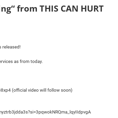
ling“ from THIS CAN HURT
s released!
ervices as from today.
4 (official video will follow soon)
2hyztrb3jdda3s?si=3pqwokNRQma_lqyIIdpvgA