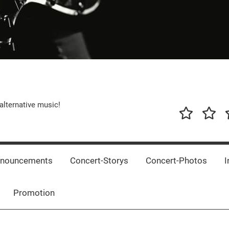
alternative music!
News
New
T
Music
Releas
nnouncements
Concert-Storys
Concert-Photos
I
Promotion