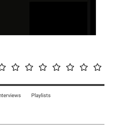
our-
Concert-
Concert-
Interviews
Playlists
Interesting
Impressum/DSGVO
Promotion
Announcements
Storys
Photos
Bands
es
nterviews
Playlists