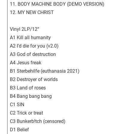
11. BODY MACHINE BODY (DEMO VERSION)
12. MY NEW CHRIST
Vinyl 2LP/12“
A1 Kill all humanity
A2 I’d die for you (v2.0)
A3 God of destruction
A4 Jesus freak
B1 Sterbehilfe (euthanasia 2021)
B2 Destroyer of worlds
B3 Land of roses
B4 Bang bang bang
C1 SIN
C2 Trick or treat
C3 Bunkerb!tch (censored)
D1 Belief