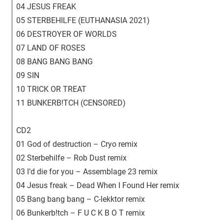
04 JESUS FREAK
05 STERBEHILFE (EUTHANASIA 2021)
06 DESTROYER OF WORLDS
07 LAND OF ROSES
08 BANG BANG BANG
09 SIN
10 TRICK OR TREAT
11 BUNKERB!TCH (CENSORED)
CD2
01 God of destruction – Cryo remix
02 Sterbehilfe – Rob Dust remix
03 I’d die for you – Assemblage 23 remix
04 Jesus freak – Dead When I Found Her remix
05 Bang bang bang – C-lekktor remix
06 Bunkerb!tch – F U C K B O T remix