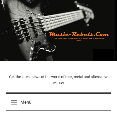
Zum
Inhalt
springen
Music-
Get the latest news of the world of rock, metal and alternative
music!
Rebels.Com
Menü