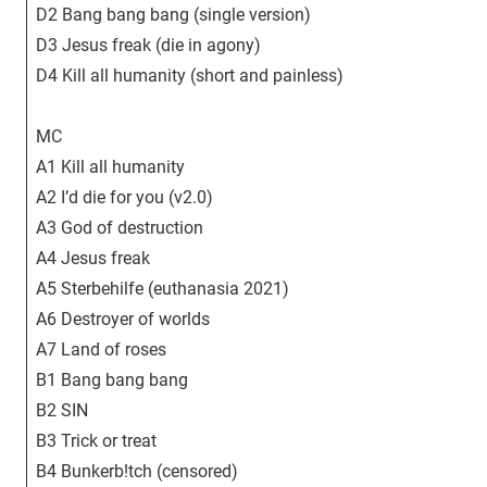
D2 Bang bang bang (single version)
D3 Jesus freak (die in agony)
D4 Kill all humanity (short and painless)
MC
A1 Kill all humanity
A2 I’d die for you (v2.0)
A3 God of destruction
A4 Jesus freak
A5 Sterbehilfe (euthanasia 2021)
A6 Destroyer of worlds
A7 Land of roses
B1 Bang bang bang
B2 SIN
B3 Trick or treat
B4 Bunkerb!tch (censored)