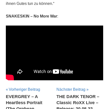
ihnen Gutes tun zu können.“
SNAKESKIN – No More War
:
Beitragsnavigation
Vorheriger Beitrag
Nächster Beitrag
EVERGREY – A
THE DARK TENOR –
Heartless Portrait
Classic RoXX Live –
(The Orphean
Release: 20.05.22