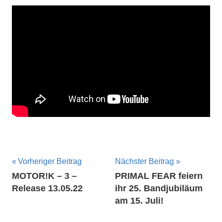
Beitragsnavigation
Vorheriger Beitrag
Nächster Beitrag
MOTOR!K – 3 –
PRIMAL FEAR feiern
Release 13.05.22
ihr 25. Bandjubiläum
am 15. Juli!